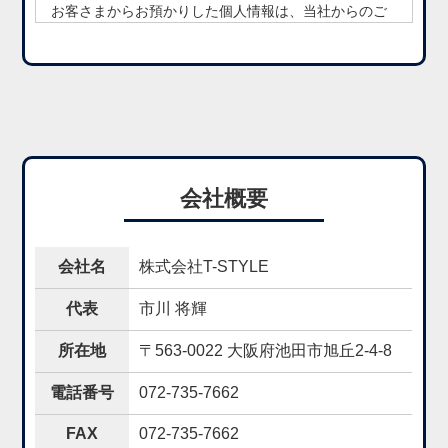
お客さまからお預かりした個人情報は、当社からのご
連絡や業務のご案内やご質問に対する回答として、電
子メールや資料のご送付に利用いたします。
個人情報の第三者への開示・提供の禁止
当社は、お客さまよりお預かりした個人情報を適切に
管理し、次のいずれかに該当する場合を除き、個人情
報を第三者に開示いたしません。
・お客さまの同意がある場合
・お客さまが希望されるサービスを行なうために当社
会社概要
が業務を委託する業者に対して開示する場合
・法令に基づき開示することが必要である場合
個人情報の安全対策
当社は、個人情報の正確性及び安全性確保のために、
会社名
株式会社T-STYLE
セキュリティに万全の対策を講じています。
ご本人の照会
代表
市川 将輝
お客さまがご本人の個人情報の照会・修正・削除など
をご希望される場合には、ご本人であることを確認の
所在地
〒563-0022 大阪府池田市旭丘2-4-8
上、対応させていただきます。
電話番号
072-735-7662
法令、規範の遵守と見直し
当社は、保有する個人情報に関して適用される日本の
法令、その他規範を遵守するとともに、本ポリシーの
FAX
072-735-7662